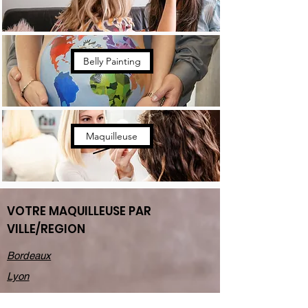
Belly Painting
Maquilleuse
VOTRE MAQUILLEUSE PAR
VILLE/REGION
Bordeaux
Lyon
Rennes