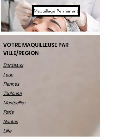
Maquillage Permanent
VOTRE MAQUILLEUSE PAR
VILLE/REGION
Bordeaux
Lyon
Rennes
Toulouse
Montpellier
Paris
Nantes
Lille