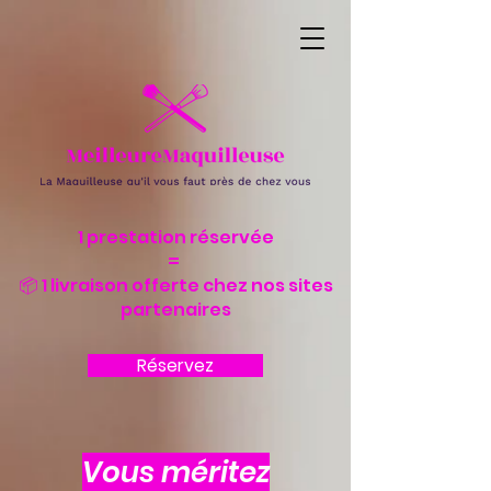
1 prestation réservée
=
📦 1 livraison offerte chez nos sites
partenaires
Réservez
Vous méritez