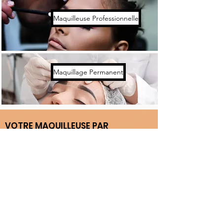
Maquilleuse Professionnelle
Maquillage Permanent
VOTRE MAQUILLEUSE PAR
VILLE/REGION
Bordeaux
Lyon
Rennes
Toulouse
Montpellier