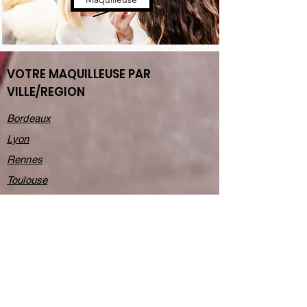
VOTRE MAQUILLEUSE PAR
VILLE/REGION
Bordeaux
Lyon
Rennes
Toulouse
Montpellier
Paris
Nantes
Lille
Marseille
Nice