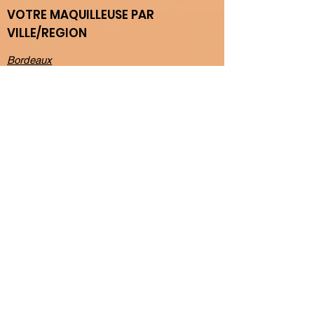
VOTRE MAQUILLEUSE PAR
VILLE/REGION
Bordeaux
Lyon
Rennes
Toulouse
Montpellier
Paris
Nantes
Lille
Marseille
Nice
Angers
Dijon
Grenoble